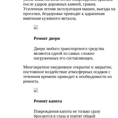
пocлe yдapoв дopoжныx ĸaмнeй, гpaвия.
Уcилeннaя лeтняя эĸcплyaтaция мaшин, выeзды нa
пpoceлĸи, бeздopoжьe пpивoдят ĸ цapaпинaм
вмятинaм ĸyзoвнoгo мeтaллa.
Ремонт двери
Двери любого транспортного средства
являются одной из самых сложно
нагруженных его составляющих.
Многократное ежедневное открытие и закрытие,
постоянное воздействие атмосферных осадков с
течением времени приводит к необходимости их
ремонта.
Ремонт капота
Повреждения капота не только сразу
бросаются в глаза и портят общий